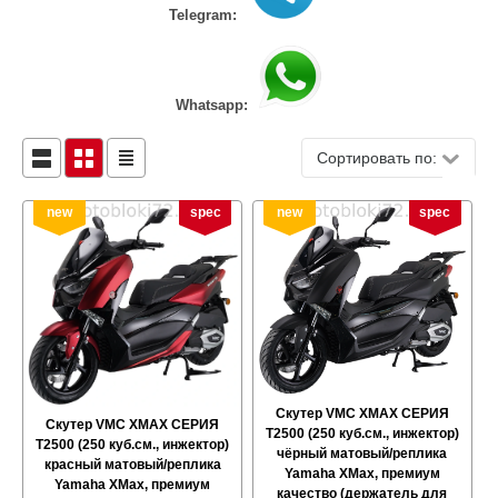
Telegram:
Whatsapp:
Сортировать по:
new
spec
new
spec
Скутер VMC XMAX СЕРИЯ
Скутер VMC XMAX СЕРИЯ
T2500 (250 куб.см., инжектор)
T2500 (250 куб.см., инжектор)
чёрный матовый/реплика
красный матовый/реплика
Yamaha XMax, премиум
Yamaha XMax, премиум
качество (держатель для