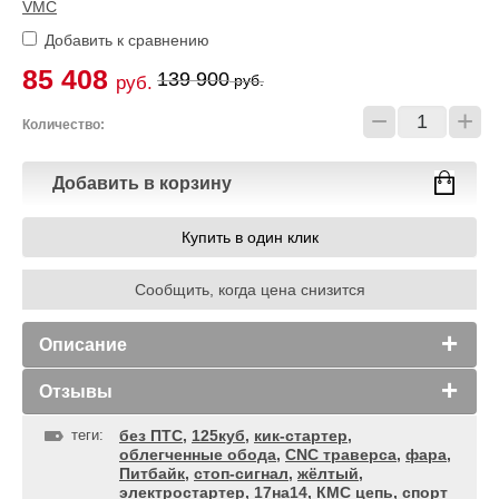
VMC
Добавить к сравнению
85 408
139 900
руб.
руб.
−
+
Количество:
Добавить в корзину
Купить в один клик
Сообщить, когда цена снизится
Описание
Отзывы
теги:
без ПТС
,
125куб
,
кик-стартер
,
облегченные обода
,
CNC траверса
,
фара
,
Питбайк
,
стоп-сигнал
,
жёлтый
,
электростартер
,
17на14
,
КМС цепь
,
спорт