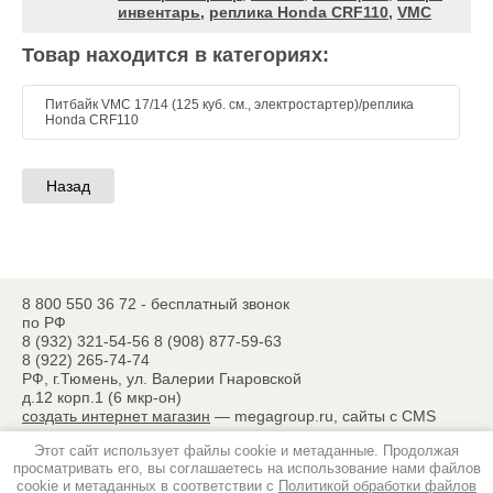
инвентарь
,
реплика Honda CRF110
,
VMC
Товар находится в категориях:
Питбайк VMC 17/14 (125 куб. см., электростартер)/реплика
Honda CRF110
Назад
8 800 550 36 72 - бесплатный звонок
по РФ
8 (932) 321-54-56
8 (908) 877-59-63
8 (922) 265-74-74
РФ, г.Тюмень, ул. Валерии Гнаровской
д.12 корп.1 (6 мкр-он)
создать интернет магазин
— megagroup.ru, сайты с CMS
Этот сайт использует файлы cookie и метаданные. Продолжая
просматривать его, вы соглашаетесь на использование нами файлов
cookie и метаданных в соответствии с
Политикой обработки файлов